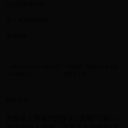
LINE的使用方法
登入⋅登出相關問題
基本說明
← 新的红米Note 14系列什
一文解析：做植皮手术大约
么时候发布？
需要多少钱 →
相关文章
黄鳝女主播被判刑多久(“黄鳝门”案一
审宣判23人获刑，涉事女主播被判1年