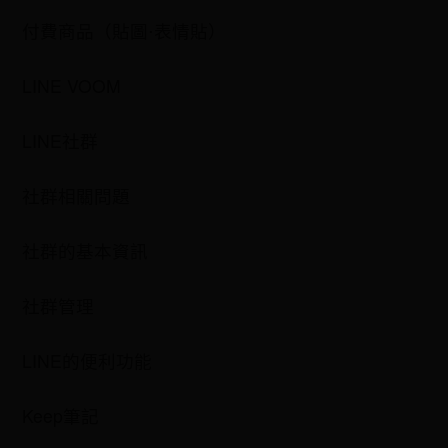
付費商品（貼圖⋅表情貼）
LINE VOOM
LINE社群
社群相關問題
社群的基本資訊
社群管理
LINE的便利功能
Keep筆記