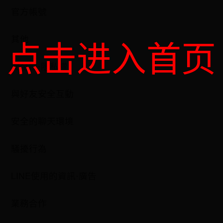
官方帳號
点击进入首页
其他
安全性⋅隱私權
與好友安全互動
安全的聊天環境
騷擾行為
LINE使用的資訊⋅廣告
業務合作