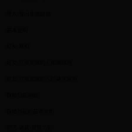
登入⋅登出相關問題
基本說明
好友⋅群組
好友⋅可能認識的人相關問題
好友⋅可能認識的人的基本說明
群組相關問題
群組功能的基本說明
聊天⋅通話⋅提醒功能