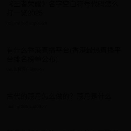
《王者荣耀》名字空白符号代码怎么
打一览2025
healthy 365 app
06-28
有什么香港直播平台(香港最热直播平
台排名榜单公布)
365体育客户端
06-27
古代的蔻丹怎么做的？蔻丹是什么
healthy 365 app
06-27