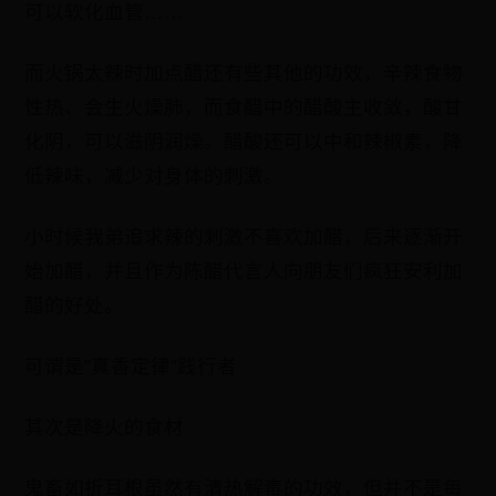
可以软化血管……
而火锅太辣时加点醋还有些其他的功效，辛辣食物
性热、会生火燥肺，而食醋中的醋酸主收敛，酸甘
化阴，可以滋阴润燥。醋酸还可以中和辣椒素，降
低辣味，减少对身体的刺激。
小时候我弟追求辣的刺激不喜欢加醋，后来逐渐开
始加醋，并且作为陈醋代言人向朋友们疯狂安利加
醋的好处。
可谓是"真香定律"践行者
其次是降火的食材
鬼畜如折耳根虽然有清热解毒的功效，但并不是每