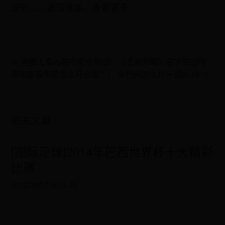
医院……返回搜狐，查看更多
← 电脑上看yy能不能全屏(歪
《王者荣耀》名字空白符
歪电脑看电影怎么开全屏？)
号代码怎么打一览2025 →
相关文章
[国际足球]2014年巴西世界杯十大精彩
比赛
365体育客户端
06-28