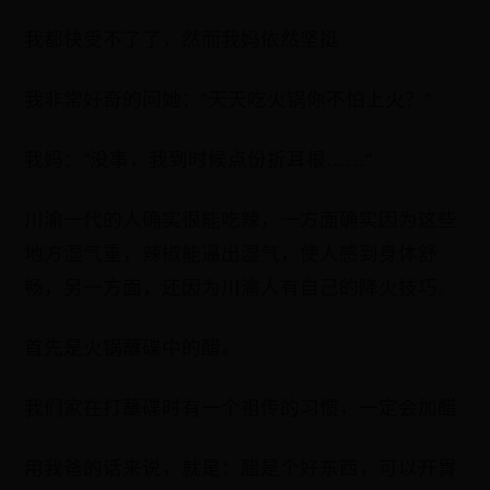
我都快受不了了，然而我妈依然坚挺
我非常好奇的问她："天天吃火锅你不怕上火？"
我妈："没事，我到时候点份折耳根……"
川渝一代的人确实很能吃辣，一方面确实因为这些
地方湿气重，辣椒能逼出湿气，使人感到身体舒
畅，另一方面，还因为川渝人有自己的降火技巧。
首先是火锅蘸碟中的醋。
我们家在打蘸碟时有一个祖传的习惯，一定会加醋
用我爸的话来说，就是：醋是个好东西，可以开胃