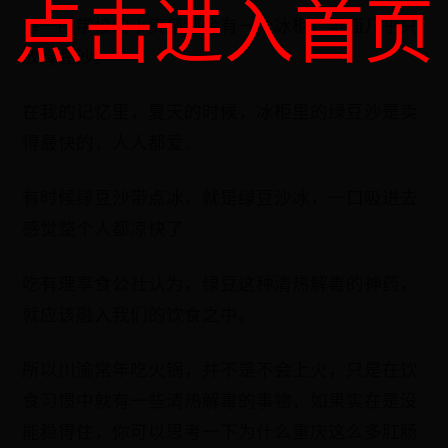
点击进入首页
每一所学校的小卖部都会有一个冰柜，里面几乎只
放绿豆沙。
在我的记忆里，夏天的时候，冰柜里的绿豆沙是卖
得最快的，人人都爱。
有时候绿豆沙带点冰，就是绿豆沙冰，一口吸进去
感觉整个人都凉快了
吃有理享食公社认为，绿豆这种清热解毒的神药，
就应该融入我们的饮食之中。
所以川渝常年吃火锅，并不是不会上火，只是在饮
食习惯中就有一些清热解毒的事物，如果实在是没
能稳得住，你可以思考一下为什么重庆这么多肛肠