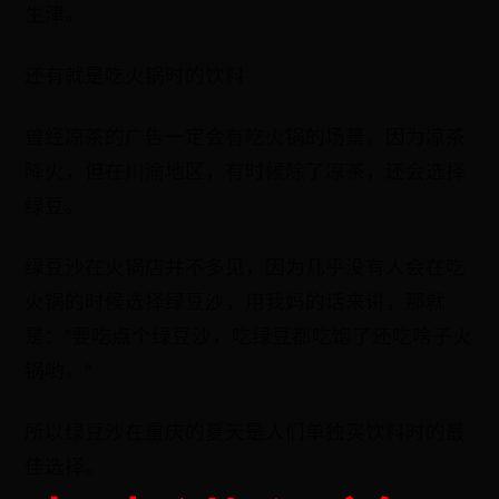
生津。
还有就是吃火锅时的饮料
曾经凉茶的广告一定会有吃火锅的场景，因为凉茶
降火，但在川渝地区，有时候除了凉茶，还会选择
绿豆。
绿豆沙在火锅店并不多见，因为几乎没有人会在吃
火锅的时候选择绿豆沙，用我妈的话来讲，那就
是："要吃点个绿豆沙，吃绿豆都吃饱了还吃啥子火
锅哟。"
所以绿豆沙在重庆的夏天是人们单独买饮料时的最
佳选择。