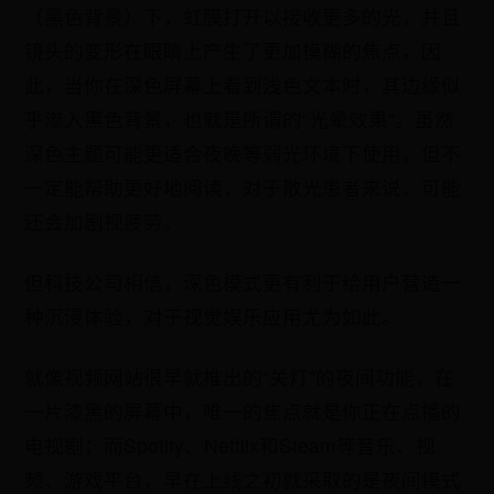
（黑色背景）下，虹膜打开以接收更多的光，并且
镜头的变形在眼睛上产生了更加模糊的焦点，因
此，当你在深色屏幕上看到浅色文本时，其边缘似
乎渗入黑色背景，也就是所谓的“光晕效果”。虽然
深色主题可能更适合夜晚等弱光环境下使用，但不
一定能帮助更好地阅读，对于散光患者来说，可能
还会加剧视疲劳。
但科技公司相信，深色模式更有利于给用户营造一
种沉浸体验，对于视觉娱乐应用尤为如此。‍‍
就像视频网站很早就推出的“关灯”的夜间功能，在
一片漆黑的屏幕中，唯一的焦点就是你正在点播的
电视剧；而Spotify、Netflix和Steam等音乐、视
频、游戏平台，早在上线之初就采取的是夜间模式