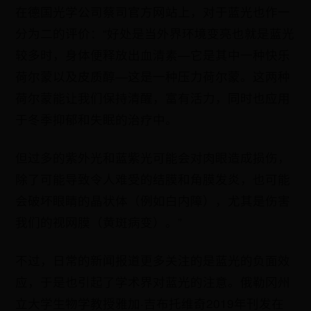
在德国光学公司蔡司官方网站上，对于蓝光也作一
分为二的评价：“好处是当外界环境变亮也就是蓝光
较多时，身体便释放出血清素—它是其中一种快乐
荷尔蒙以及皮质醇—这是一种压力荷尔蒙。这两种
荷尔蒙能让我们保持清醒，富有活力，同时也应用
于冬季抑郁和失眠的治疗中。
但过多的紫外光和蓝紫光可能会对肉眼造成损伤，
除了可能导致令人难受的结膜和角膜发炎，也可能
会破坏眼睛的晶状体（例如白内障），尤其是伤害
我们的视网膜（黄斑病变）。”
不过，日常的新闻报道更多关注的是蓝光的负面效
应，于是也引起了学术界对蓝光的注意。俄勒冈州
立大学生物学教授雅加·吉布托维奇2019年刊发在