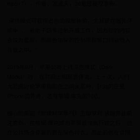
trip517），作者：波波夫，36氪经授权发布。
“深色模式可获得出色的视觉体验，尤其是在弱光环
境中……有助于您专注地开展工作，因为您的内容
会较为显眼，而颜色加深的控制项和窗口则会隐入
背景之中。”
2019年9月，苹果公司上线深色模式（Dark
Model）时，在官网上如是宣传道。上一次，人们
大范围讨论苹果和颜色之间关系时，针对的还是
iPhone的外壳，还有蒂姆·库克的衬衣。
细心的美国《管理科学季刊》主编亨利·格瑞弗此前
注意到，在蒂姆·库克成为苹果首席执行官之后，他
在公共场合穿着到都是深色衬衣，而此前他在官网