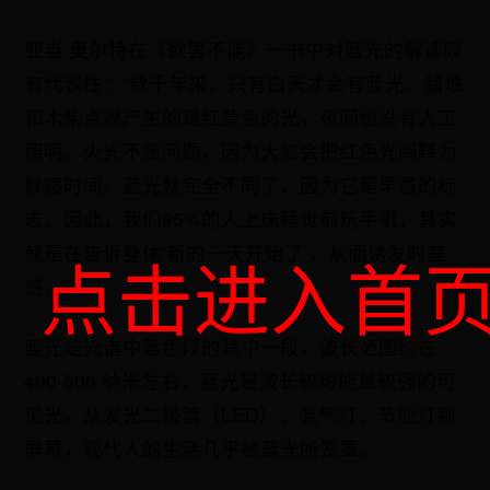
亚当·奥尔特在《欲罢不能》一书中对蓝光的解读颇
有代表性：“数千年来，只有白天才会有蓝光。蜡烛
和木柴点燃产生的是红黄色的光，夜间也没有人工
照明。火光不是问题，因为大脑会把红色光阐释为
就寝时间。蓝光就完全不同了，因为它是早晨的标
志。因此，我们95%的人上床睡觉前玩手机，其实
就是在告诉身体‘新的一天开始了’，从而诱发时差
点击进入首
感。”
蓝光是光谱中蓝色段的其中一段，波长范围约在
400-500 纳米左右，蓝光是波长较短能量较强的可
见光。从发光二极管（LED）、氙气灯、节能灯到
屏幕，现代人的生活几乎被蓝光所笼罩。