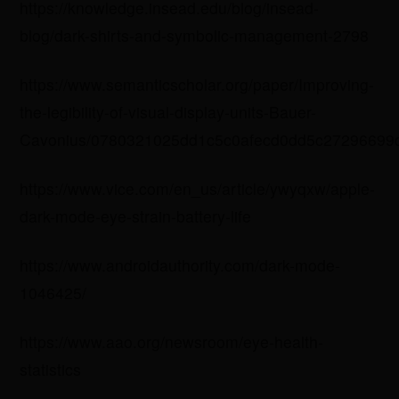
https://knowledge.insead.edu/blog/insead-
blog/dark-shirts-and-symbolic-management-2798
https://www.semanticscholar.org/paper/Improving-
the-legibility-of-visual-display-units-Bauer-
Cavonius/0780321025dd1c5c0afecd0dd5c27296699
https://www.vice.com/en_us/article/ywyqxw/apple-
dark-mode-eye-strain-battery-life
https://www.androidauthority.com/dark-mode-
1046425/
https://www.aao.org/newsroom/eye-health-
statistics