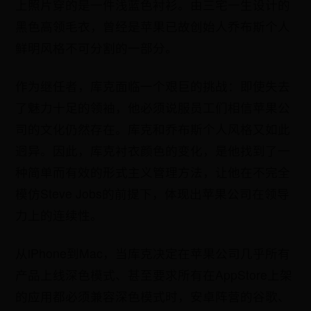
上照片穿的是一件浅蓝色衬衫。由三宅一生设计的
黑色高领毛衣，曾经是苹果已故创始人乔布斯个人
鲜明风格不可分割的一部分。
作为继任者，库克面临一个艰巨的挑战：即使失去
了魅力十足的领袖，他必须说服员工们相信苹果公
司的文化仍然存在。库克和乔布斯个人风格又如此
迥异。因此，库克衬衣颜色的变化，是他找到了一
种简单而有效的形式主义管理方法，让他在不完全
模仿Steve Jobs的前提下，体现出苹果公司在领导
力上的连续性。
从iPhone到Mac，当库克决定在苹果公司几乎所有
产品上线深色模式、甚至要求所有在AppStore上架
的应用都必须兼容深色模式时，安卓阵营的谷歌、