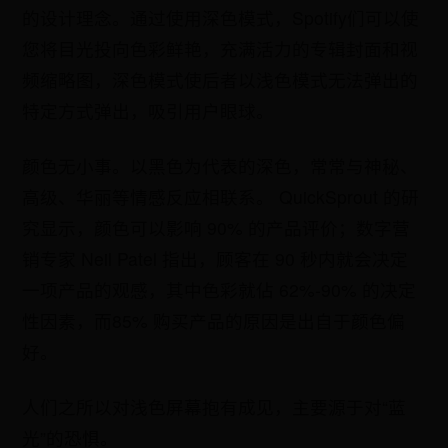
的设计理念。通过使用深色模式，Spotify们可以使
您将目光投向色彩鲜艳，充满活力的专辑封面和视
频缩略图，深色模式使后者以浅色模式无法弹出的
特定方式弹出，吸引用户眼球。
颜色无小事。以黑色为代表的深色，常常与神秘、
高级、华丽等情感反应相联系。 QuickSprout 的研
究显示，颜色可以影响 90% 的产品评价；数字营
销专家 Neil Patel 指出，顾客在 90 秒内就会决定
一项产品的观感，其中色彩就佔 62%-90% 的决定
性因素，而85% 购买产品的原因是出自于颜色偏
好。
人们之所以对浅色屏幕抱有成见，主要源于对“蓝
光”的恐惧。