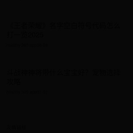
《王者荣耀》名字空白符号代码怎么
打一览2025
healthy 365 app
06-28
斗战神神将带什么宝宝好？宠物选择
攻略
healthy 365 app
07-01
友情链接