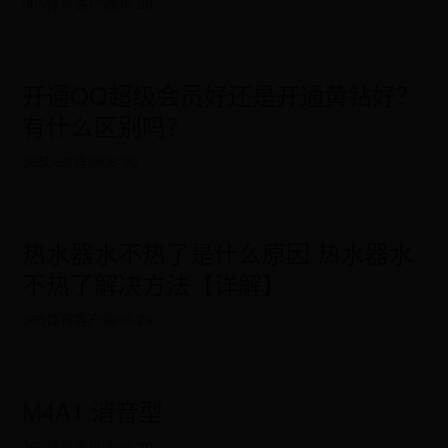
365体育客户端
06-28
开通QQ超级会员好还是开通黄钻好？
有什么区别吗？
365best官网
06-30
热水器水不热了是什么原因 热水器水
不热了解决方法【详解】
365体育客户端
06-29
M4A1 消音型
365体育客户端
06-30