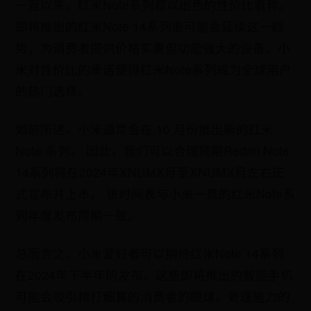
一直以来，红米Note系列都以出色的性价比着称。
即将推出的红米Note 14系列很可能会延续这一趋
势，为消费者提供价格实惠但功能强大的设备。小
米对性价比的承诺使得红米Note系列成为全球用户
的热门选择。
如前所述，小米通常会在 10 月份推出新的红米
Note 系列。 因此，我们可以合理预期Redmi Note
14系列将在2024年XNUMX月至XNUMX月左右正
式宣布并上市。 该时间表与小米一贯的红米Note系
列年度发布周期一致。
总而言之，小米爱好者可以期待红米Note 14系列
在2024年下半年的发布。这些即将推出的智能手机
可能会吸引精打细算的消费者的眼球。处理能力的