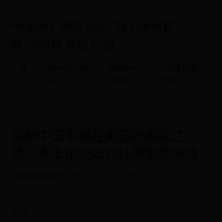
healthy 365 app-365best官
网-365体育客户端
首
healthy 365
365best
365体育客
页
app
官网
户端
揭秘中国中麒在美国的崛起之
路：本土企业如何征服国际市场
365best官网
admin
2025-07-05 04:52:18
引言