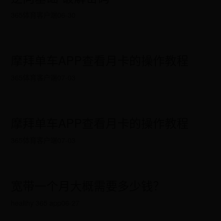
365体育客户端
06-30
摩拜单车APP查看月卡的操作教程
365体育客户端
07-03
摩拜单车APP查看月卡的操作教程
365体育客户端
07-03
宽带一个月大概需要多少钱？
healthy 365 app
06-27