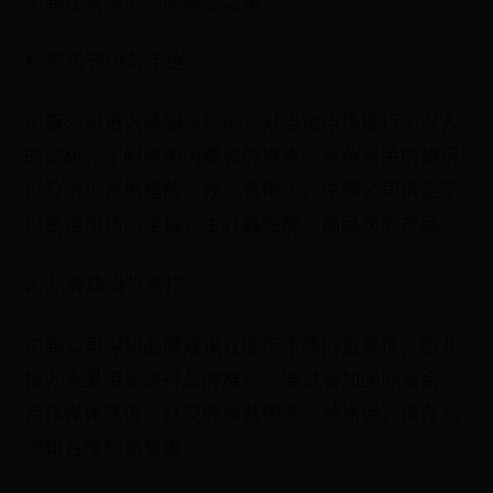
1. 市场调研与定位
中麒公司进入美国市场前，对当地市场进行了深入
的调研，了解美国消费者的需求、竞争对手的情况
以及市场发展趋势。在此基础上，中麒公司确定了
以高端市场为定位，主打高性能、高品质的产品。
2. 品牌建设与推广
中麒公司深知品牌建设在国际市场的重要性，因此
投入大量资源进行品牌推广。通过参加国际展会、
合作媒体宣传、社交媒体营销等多种途径，提升品
牌知名度和美誉度。