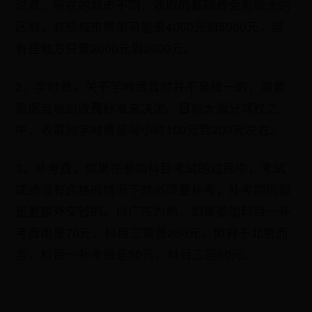
试费。所在的城市不同，收取的基础费会有很大的
区别，有些城市费用可能是4000元到5000元，但
有些地方只要2000元到3000元。
2、学时费，关于学时费暂时并不是统一的，需要
根据当地的收费标准来决定。目前大部分驾校之
中，收取的学时费是每小时100元到200元左右。
3、补考费，如果在参加科目考试的过程中，考试
成绩没有合格的情况下就必须要补考，补考期间都
是要额外交钱的。以广东为例，如果参加科目一补
考费用是70元，科目三需要280元。但对于北京而
言，科目一补考费是50元，科目三是60元。