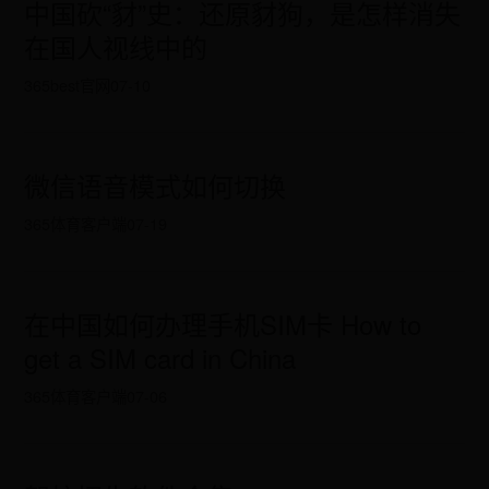
中国砍“豺”史：还原豺狗，是怎样消失
在国人视线中的
365best官网
07-10
微信语音模式如何切换
365体育客户端
07-19
在中国如何办理手机SIM卡 How to
get a SIM card in China
365体育客户端
07-06