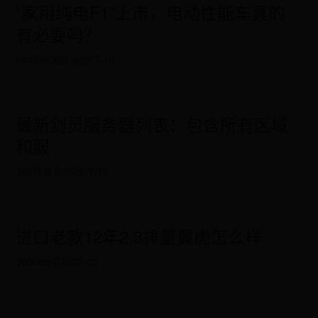
“家用纯电F1”上市，电动性能车真的
有必要吗？
healthy 365 app
07-19
最新剑灵服务器列表：包含所有区域
和服
365体育客户端
07-18
进口老款12年2.3排量翼虎怎么样
365best官网
07-03