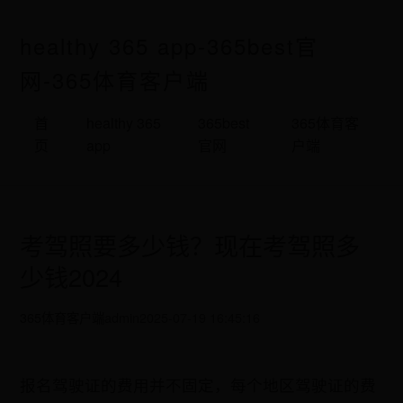
healthy 365 app-365best官
网-365体育客户端
首
healthy 365
365best
365体育客
页
app
官网
户端
考驾照要多少钱？现在考驾照多
少钱2024
365体育客户端
admin
2025-07-19 16:45:16
报名驾驶证的费用并不固定，每个地区驾驶证的费