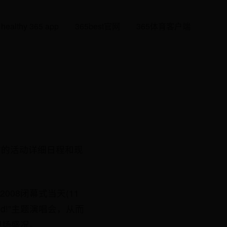
healthy 365 app
365best官网
365体育客户端
布的活动详细日程和现
2008闭幕式当天(11
rend!”主题演唱会，从而
播现场盛况。