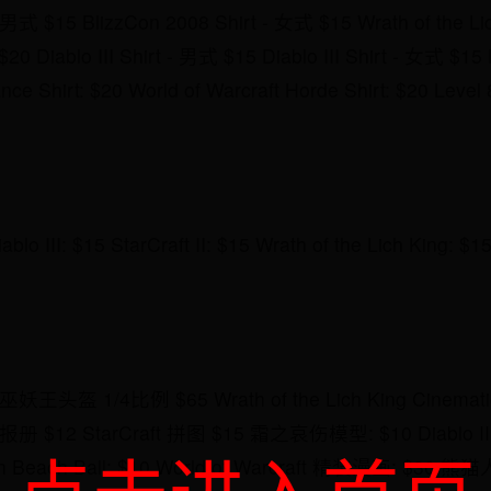
 男式 $15 BlizzCon 2008 Shirt - 女式 $15 Wrath of the Lich
t: $20 Diablo III Shirt - 男式 $15 Diablo III Shirt - 女式 $
liance Shirt: $20 World of Warcraft Horde Shirt: $20
blo III: $15 StarCraft II: $15 Wrath of the Lich King: $
巫妖王头盔 1/4比例 $65 Wrath of the Lich King Cinematic
报册 $12 StarCraft 拼图 $15 霜之哀伤模型: $10 Diablo III
th Beach Ball: $10 World of Warcraft 精装漫画: $