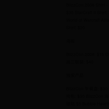
BlizzCon 2008 Shirt -
$30 StarCraft II Shir
World of Warcraft Al
Shirt: $20
海报
BlizzCon 2008: $15 Dia
画三联装: $40
独家产品
BlizzCon 午餐盒: $30 
挎包: $30 BlizzCon 海
磁贴 $5 Bubble Hear