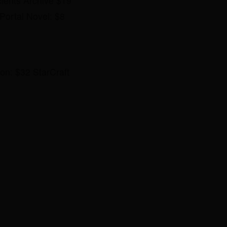
ients Archive $19
Portal Novel: $8
ion: $32 StarCraft