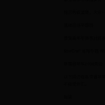
标示的很清楚，大家一目了然
活动现场平面图
暴雪嘉年华赛事对阵
StarCraft 星际争霸
暴雪嘉年华2008周边
以下周边在暴雪嘉年华
不接受外汇。
服装