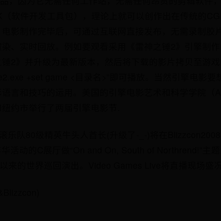
作品，因为它无需任何工作站，无需任何昂贵的剪辑软件
K（软件开发工具包），理论上就可以创作出在传统的CG
。电影制作完毕后，可通过互联网直接发布，无需录制胶
渲染、实时回放。例如要观看采用《雷神之锤2》引擎制作
之锤2》并升级为最新版本，然后将下载的影片拷贝至游戏
e2.exe +set game <目录名>”即可播放。当然引擎
语言和技巧的运用。美国的引擎电影艺术和科学学院（AM
纽约市举行了两届引擎电影节.
乐队80级精英牛头人酋长(升级了-_-)将在Blizzcon200
动的C展厅做“On and On, South of Northrend
来的世界巡回演出。Video Games Live将直播现场盛
izzcon)