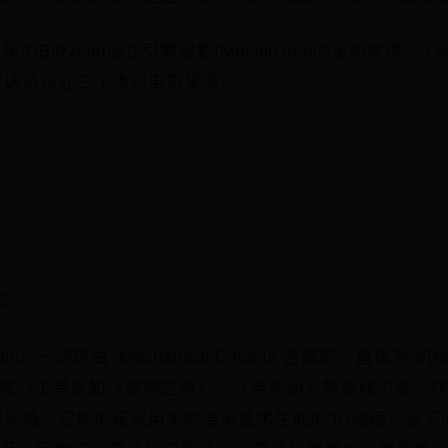
的Blizzcon设立引擎电影(Machinima)的全新奖项--- 
选将设立三个类别电影奖项:
奖:
nima”一词是由 “Mechanical Cinema”合成的，直译
的核心工具是如《雷神之锤》、《半条命》等游戏引擎，
戏风格。它指的是采用实时渲染技术生成的3D动画。这不