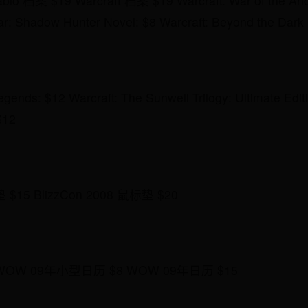
blo 档案 $19 Warcraft 档案 $19 Warcraft: War of the Anc
ar: Shadow Hunter Novel: $8 Warcraft: Beyond the Dark 
egends: $12 Warcraft: The Sunwell Trilogy: Ultimate Edit
$12
5 BlizzCon 2008 鼠标垫 $20
WOW 09年小型日历 $8 WOW 09年日历 $15