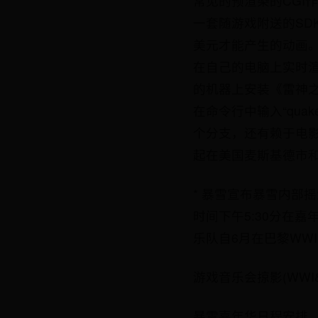
常见的预渲染的CGI
一套随游戏附送的SD
美元才能产生的动画
在自己的电脑上实时
的机器上安装《雷神
在命令行中输入“quak
个分支，还有赖于电影
起在美国麦斯基德市和
* 暴雪宣布暴雪内部摇滚
时间下午5:30分在嘉年华活
乐队自6月在巴黎WWI以
游戏音乐会掠影(WWI&Bl
暴雪嘉年华日程安排