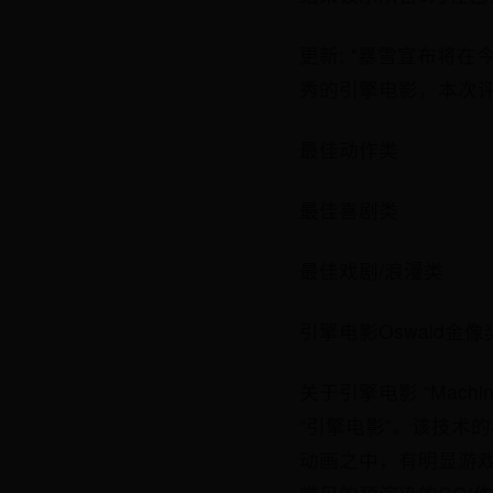
更新: *暴雪宣布将在今年
秀的引擎电影，本次评
最佳动作类
最佳喜剧类
最佳戏剧/浪漫类
引擎电影Oswald金像
关于引擎电影 “Machi
“引擎电影”。该技术
动画之中，有明显游