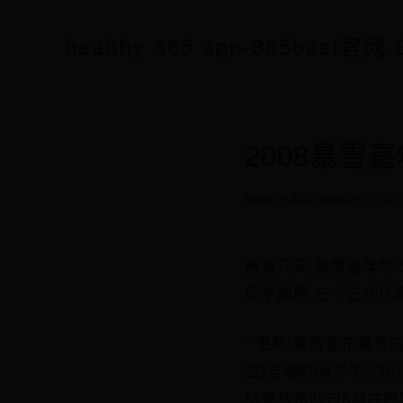
healthy 365 app-365best
2008暴雪
healthy 365 app
admin
2025
再有几天,暴雪嘉年华
场平面图,三个正式比
* 更新:暴雪宣布暴雪内
日)当地时间下午5:30分在
结束该乐队自6月在巴黎W