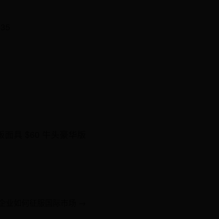
35
版面具 $60 牛头豪华版
企业如何征服国际市场 →