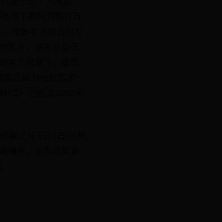
，只要一台个人电脑，
I技术下需耗费数百万
片，观看者下载后即可
的影片，首先在自己
的某个目录下，最后
电影要想真正成为电影艺术一
AS）已经从2002年
8闭幕式当天(11日)当地
!”主题演唱会，从而结束该
况。