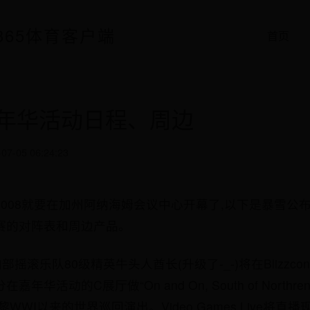
官网-365体育客户端
首页
嘉年华活动日程、周边
-07-05 06:24:23
2008就要在加州阿纳海姆会议中心开幕了,以下是暴雪公
赛的对阵表和周边产品。
部摇滚乐队80级精英牛头人酋长(升级了-_-)将在Blizzcon
嘉年华活动的C展厅做“On and On, South of North
WI以来的世界巡回演出。Video Games Live将直