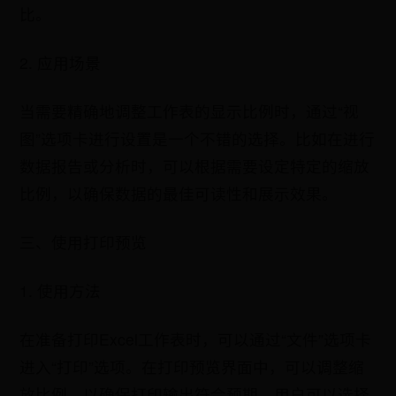
比。
2. 应用场景
当需要精确地调整工作表的显示比例时，通过“视
图”选项卡进行设置是一个不错的选择。比如在进行
数据报告或分析时，可以根据需要设定特定的缩放
比例，以确保数据的最佳可读性和展示效果。
三、使用打印预览
1. 使用方法
在准备打印Excel工作表时，可以通过“文件”选项卡
进入“打印”选项。在打印预览界面中，可以调整缩
放比例，以确保打印输出符合预期。用户可以选择