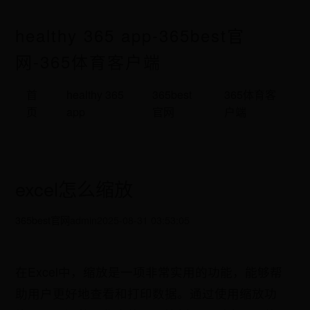
healthy 365 app-365best官
网-365体育客户端
首
healthy 365
365best
365体育客
页
app
官网
户端
excel怎么缩放
365best官网
admin
2025-08-31 03:53:05
在Excel中，缩放是一项非常实用的功能，能够帮
助用户更好地查看和打印数据。通过使用缩放功