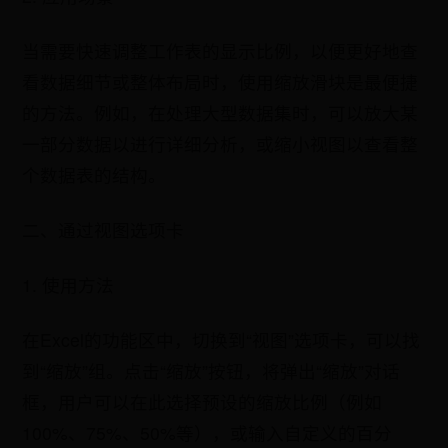
当需要快速调整工作表的显示比例，以便更好地查
看数据细节或整体布局时，使用缩放滑块是最便捷
的方法。例如，在处理大型数据集时，可以放大某
一部分数据以进行详细分析，或缩小视图以查看整
个数据表的结构。
二、通过视图选项卡
1. 使用方法
在Excel的功能区中，切换到“视图”选项卡，可以找
到“缩放”组。点击“缩放”按钮，将弹出“缩放”对话
框，用户可以在此选择预设的缩放比例（例如
100%、75%、50%等），或输入自定义的百分