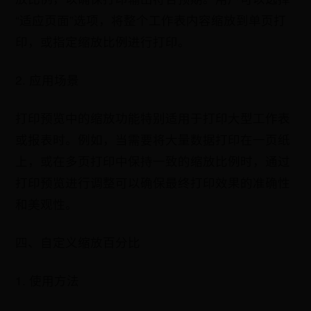
“适应页面”选项，将整个工作表内容缩放到单页打
印，或指定缩放比例进行打印。
2. 应用场景
打印预览中的缩放功能特别适用于打印大型工作表
或报表时。例如，当需要将大量数据打印在一页纸
上，或在多页打印中保持一致的缩放比例时，通过
打印预览进行调整可以确保最终打印效果的准确性
和美观性。
四、自定义缩放百分比
1. 使用方法