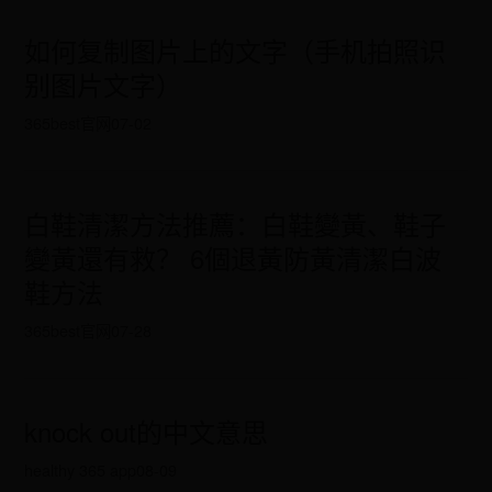
如何复制图片上的文字（手机拍照识
别图片文字）
365best官网
07-02
白鞋清潔方法推薦：白鞋變黃、鞋子
變黃還有救？ 6個退黃防黃清潔白波
鞋方法
365best官网
07-28
knock out的中文意思
healthy 365 app
08-09