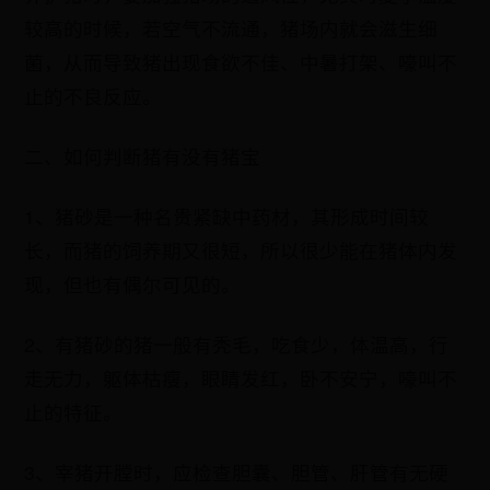
较高的时候，若空气不流通，猪场内就会滋生细
菌，从而导致猪出现食欲不佳、中暑打架、嚎叫不
止的不良反应。
二、如何判断猪有没有猪宝
1、猪砂是一种名贵紧缺中药材，其形成时间较
长，而猪的饲养期又很短，所以很少能在猪体内发
现，但也有偶尔可见的。
2、有猪砂的猪一般有秃毛，吃食少，体温高，行
走无力，躯体枯瘦，眼睛发红，卧不安宁，嚎叫不
止的特征。
3、宰猪开膛时，应检查胆囊、胆管、肝管有无硬