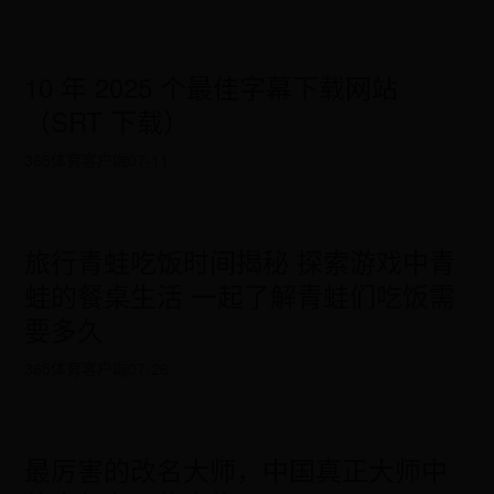
10 年 2025 个最佳字幕下载网站
（SRT 下载）
365体育客户端
07-11
旅行青蛙吃饭时间揭秘 探索游戏中青
蛙的餐桌生活 一起了解青蛙们吃饭需
要多久
365体育客户端
07-26
最厉害的改名大师，中国真正大师中