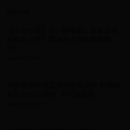
相关文章
【干货分享】养一辆电车，充电成本
到底多少钱？跟油车比到底孰高孰
低？
365best官网
08-30
32岁世界杯冠军成员宣布退役 阿森纳
曾花4100万买他_手机网易网
365体育客户端
10-01