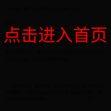
Firefox：按下F11键或Ctrl + Shift + F。
总结
点击进入首页
掌握Windows操作系统中的一键退出全屏方法和常
用快捷键，可以帮助您更高效地使用计算机。在遇
到全屏模式时，您可以根据实际情况选择合适的方
法退出全屏，恢复正常操作界面。
← 【熊猫体育】重磅罚单！国际足联开史上最
首页>星辰
严禁赛令，涉事球员或面临终身禁赛-熊猫体育
曙光（星
(panda sports)官方网站
际） →